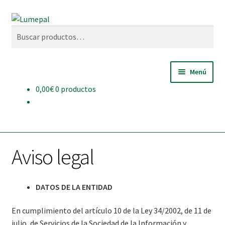
Ir
Ir
Buscar
a
al
Buscar
la
contenido
por:
navegación
Menú
0,00
€
0 productos
INICIO
QUIÉNES SOMOS
Aviso legal
BRIQUETAS
TIENDA
DATOS DE LA ENTIDAD
NOTICIAS
En cumplimiento del artículo 10 de la Ley 34/2002, de 11 de
julio, de Servicios de la Sociedad de la Información y