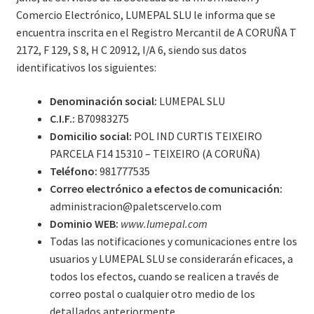
CONTACTO
Comercio Electrónico, LUMEPAL SLU le informa que se
encuentra inscrita en el Registro Mercantil de A CORUÑA T
2172, F 129, S 8, H C 20912, I/A 6, siendo sus datos
identificativos los siguientes:
Denominación social:
LUMEPAL SLU
C.I.F.:
B70983275
Domicilio social:
POL IND CURTIS TEIXEIRO
PARCELA F14 15310 – TEIXEIRO (A CORUÑA)
Teléfono:
981777535
Correo electrónico a efectos de comunicación:
administracion@paletscervelo.com
Dominio WEB:
www.lumepal.com
Todas las notificaciones y comunicaciones entre los
usuarios y LUMEPAL SLU se considerarán eficaces, a
todos los efectos, cuando se realicen a través de
correo postal o cualquier otro medio de los
detallados anteriormente.