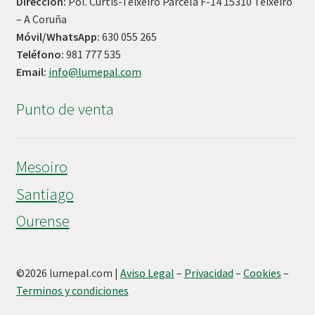
Dirección:
Pol. Curtis-Teixeiro Parcela F-14 15310 Teixeiro
– A Coruña
Móvil/WhatsApp:
630 055 265
Teléfono:
981 777 535
Email:
info@lumepal.com
Punto de venta
Mesoiro
Santiago
Ourense
©
2026 lumepal.com |
Aviso Legal
–
Privacidad
–
Cookies
–
Terminos y condiciones