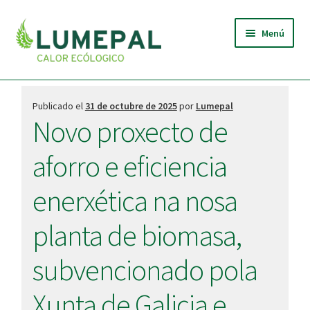
Ir
Ir
Menú
a
al
la
contenido
navegación
INICIO
Publicado el
31 de octubre de 2025
por
Lumepal
QUIÉNES SOMOS
Novo proxecto de
Expandi
BRIQUETAS
aforro e eficiencia
el
menú
TIENDA
enerxética na nosa
hijo
planta de biomasa,
NOTICIAS
subvencionado pola
CONTACTO
Xunta de Galicia e