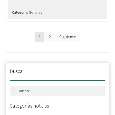
de
marca
Categoría:
Noticias
y
nombre
comercial
Paginación
1
2
Siguiente
de
entradas
Buscar
Buscar:
Categorías noticias