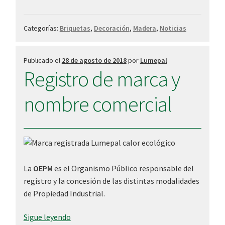
Categorías:
Briquetas
,
Decoración
,
Madera
,
Noticias
Publicado el
28 de agosto de 2018
por
Lumepal
Registro de marca y
nombre comercial
La
OEPM
es el Organismo Público responsable del
registro y la concesión de las distintas modalidades
de Propiedad Industrial.
Registro
Sigue leyendo