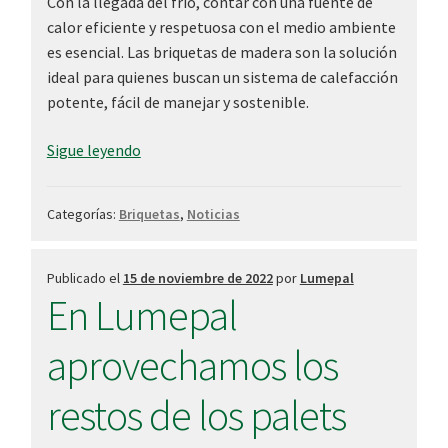
Con la llegada del frío, contar con una fuente de
calor eficiente y respetuosa con el medio ambiente
es esencial. Las briquetas de madera son la solución
ideal para quienes buscan un sistema de calefacción
potente, fácil de manejar y sostenible.
¡Descubre
Sigue leyendo
el
poder
Categorías:
Briquetas
,
Noticias
de
las
briquetas
Publicado el
15 de noviembre de 2022
por
Lumepal
En Lumepal
de
madera
aprovechamos los
para
un
restos de los palets
calor
sostenible!