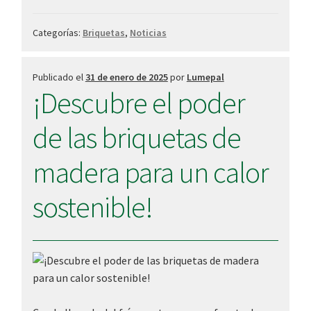
estará
presente
Categorías:
Briquetas
,
Noticias
en
la
Feria
Publicado el
31 de enero de 2025
por
Lumepal
¡Descubre el poder
Internacional
Abanca
de las briquetas de
Semana
Verde
madera para un calor
de
Silleda
sostenible!
2025