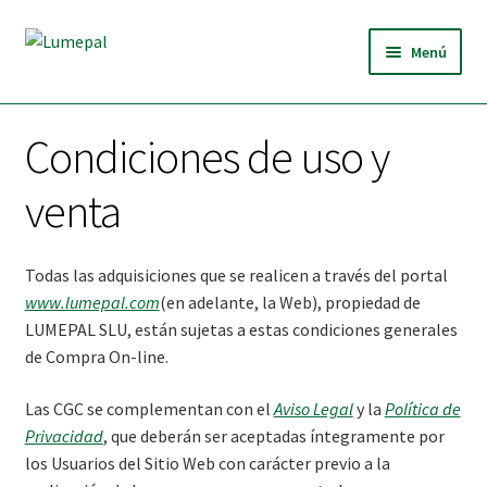
Ir
Ir
Menú
a
al
la
contenido
INICIO
navegación
Condiciones de uso y
QUIÉNES SOMOS
venta
Expandi
BRIQUETAS
el
menú
Todas las adquisiciones que se realicen a través del portal
TIENDA
hijo
www.lumepal.com
(en adelante, la Web), propiedad de
LUMEPAL SLU, están sujetas a estas condiciones generales
NOTICIAS
de Compra On-line.
CONTACTO
Las CGC se complementan con el
Aviso Legal
y la
Política de
Privacidad
, que deberán ser aceptadas íntegramente por
los Usuarios del Sitio Web con carácter previo a la