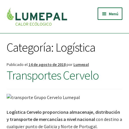
Ir
Ir
Menú
a
al
la
contenido
navegación
INICIO
Categoría:
Logística
QUIÉNES SOMOS
Expandi
BRIQUETAS
Publicado el
14 de agosto de 2018
por
Lumepal
el
Transportes Cervelo
menú
TIENDA
hijo
NOTICIAS
CONTACTO
Logística Cervelo proporciona almacenaje, distribución
y transporte de mercancías a nivel nacional
con destino a
cualquier punto de Galicia y Norte de Portugal.