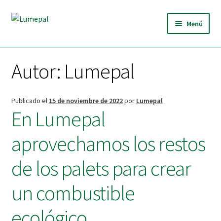
Ir
Ir
Menú
a
al
la
contenido
INICIO
navegación
Autor:
Lumepal
QUIÉNES SOMOS
Expandi
BRIQUETAS
Publicado el
15 de noviembre de 2022
por
Lumepal
el
En Lumepal
menú
TIENDA
hijo
aprovechamos los restos
NOTICIAS
de los palets para crear
CONTACTO
un combustible
ecológico