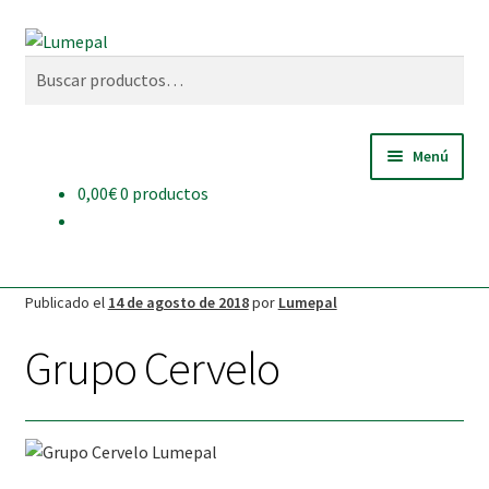
Ir
Ir
Buscar
a
al
Buscar
la
contenido
por:
navegación
Menú
0,00
€
0 productos
INICIO
QUIÉNES SOMOS
Publicado el
14 de agosto de 2018
por
Lumepal
BRIQUETAS
Grupo Cervelo
TIENDA
NOTICIAS