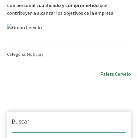
con personal cualificado y comprometido
que
contribuyen a alcanzar los objetivos de la empresa.
Categoría:
Noticias
Navegación
Siguiente:
Palets Cervelo
de
entradas
Buscar